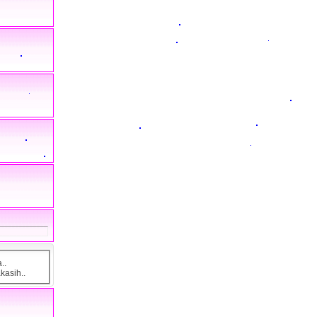
..
kasih..