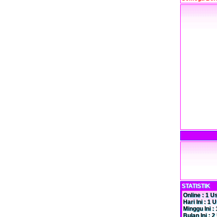
STATISTIK
Online : 1 U
Hari Ini : 1 
Minggu Ini :
Bulan Ini : 