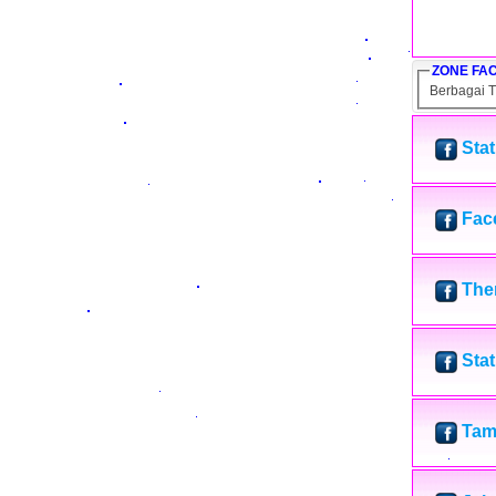
ZONE FA
Berbagai T
Sta
Fac
The
Sta
Tam