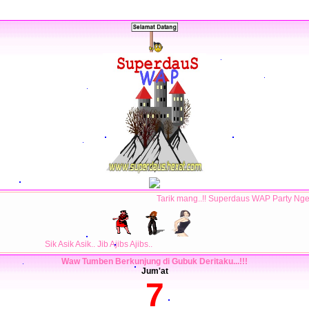
Tarik mang..!! Superdaus WAP Party 
Sik Asik Asik.. Jib Ajibs Ajibs..
Waw Tumben Berkunjung di Gubuk Deritaku...!!!
Jum'at
7