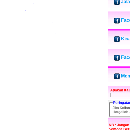
Jal
Fac
Kis
Fac
Mem
Apakah Kali
Peringatan
Jika Kalia
Hargailah J
NB : Jangan 
Semoga Ber